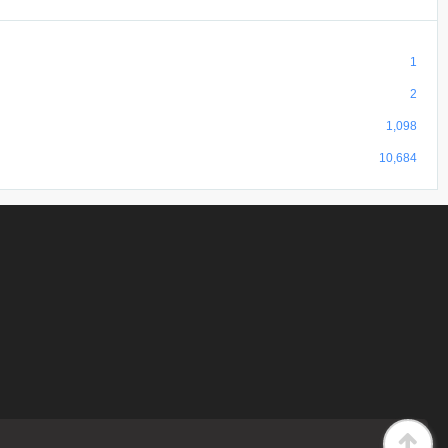
1
2
1,098
10,684